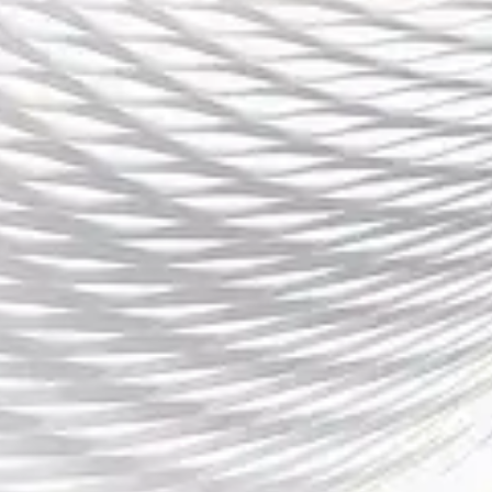
Search blog...
导航
关于乐天堂
案例中心
企业文化
服务宗旨
咨询FUN88乐天堂