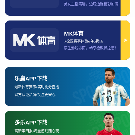
整个赛季平均值更具参考意义。通过分析球队的近期状态变化，可以及
时捕捉到状态回暖或下滑的信号，为胜负判断提供动态依据。
二、战术体系深度解析
战术分析是数据解读的重要补充。不同球队在西甲中拥有鲜明的战术风
格，例如高位逼抢、控球渗透或防守反击。理解这些战术理念，有助于
判断球队在特定对阵中的适配程度。
阵型选择直接影响比赛节奏和攻防结构。通过分析球队常用阵型及其变
化，可以推测教练在不同对手面前的战术意图。例如面对强队时是否收
缩防线，面对弱队时是否加强进攻投入，这些都是胜负预测的重要线
索。
战术执行的关键在于球员角色分工。核心球员的状态、位置调整以及伤
停情况，都会对战术效果产生显著影响。因此，在战术分析中，不能脱
离具体球员的实际能力与状态。
三、预测模型构建方法
在数据与战术分析的基础上，构建预测模型是提升判断准确率的重要手
段。最基础的模型可以通过加权评分方式，将多项关键指标进行量化比
较，从而得出相对胜负倾向。
进阶模型则会引入概率思维，例如通过历史对阵数据、主客场因子和近
期状态，计算不同结果出现的概率区间。这类模型能够避免非黑即白的