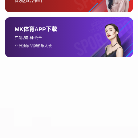
综上所述，基于数据与战术分析的西甲比赛胜负预测，是一个系统化、
多层次的分析过程。从数据收集到战术解读，再到模型构建与实战应
用，每一个环节都相互关联、缺一不可。只有建立完整的分析框架，才
能避免片面判断。
在实践中，理性、持续和复盘是提升预测能力的核心原则。通过不断总
结经验、修正方法，预测者不仅能够提高判断准确率，也能更深入地理
解西甲比赛的内在逻辑与足球运动的魅力所在。
2026-01-10 20:42:35
NBA赛程时间表最新发布完整解析重点对阵时
间一览
文章摘要的内容：随着NBA官方最新赛程时间表的正式
发布，新赛季的整体轮廓与焦点脉络也逐渐清晰。本篇